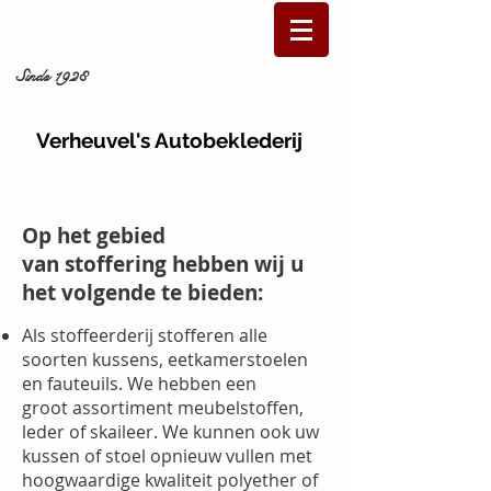
Sinds 1928
Verheuvel's Autobeklederij
info@verheuvels-autobeklederij.nl
033-4616829 * 06-18534041
Op het gebied
van stoffering hebben wij u
het volgende te bieden:
Als stoffeerderij stofferen alle
soorten kussens, eetkamerstoelen
en fauteuils. We hebben een
groot assortiment meubelstoffen,
leder of skaileer. We kunnen ook uw
kussen of stoel opnieuw vullen met
hoogwaardige kwaliteit polyether of