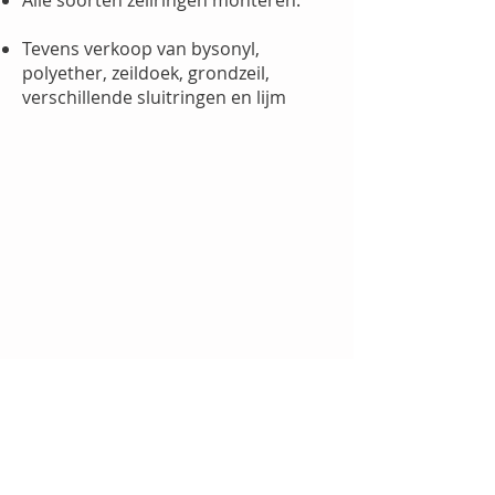
Alle soorten zeilringen monteren.
Tevens verkoop van bysonyl,
polyether, zeildoek, grondzeil,
verschillende sluitringen en lijm
Bellen
033-4616829
06-18534041